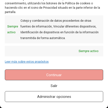
consentimiento, utilizando los botones de la Política de cookies o
haciendo clic en el icono de Privacidad situado en la parte inferior de la
pantalla.
Cotejo y combinación de datos procedentes de otras
Siempre
fuentes de información, Vincular diferentes dispositivos,
activo
Identificación de dispositivos en función de la información
FAQs
transmitida de forma automática.
Aviso legal
Siempre activo
Uso de Cookies
Condiciones generales
Leer más sobre estos propósitos
Privacidad
Continuar
Contacto
Salir
©
2026
- La base de la Pastelería
Administrar opciones