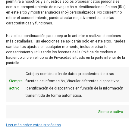
permitirá a nosotros y a nuestros socios procesar datos personales
como el comportamiento de navegación o identificaciones únicas (IDs)
en este sitio y mostrar anuncios (no-) personalizados. No consentir o
retirar el consentimiento, puede afectar negativamente a ciertas
características y funciones.
Haz clic a continuación para aceptar lo anterior o realizar elecciones
Mini tartaletas neutras
más detalladas. Tus elecciones se aplicarán solo en este sitio. Puedes
cambiar tus ajustes en cualquier momento, incluso retirar tu
40mm (280 u.)
consentimiento, utilizando los botones de la Política de cookies o
62,70
€
haciendo clic en el icono de Privacidad situado en la parte inferior de la
pantalla.
Cotejo y combinación de datos procedentes de otras
Siempre
fuentes de información, Vincular diferentes dispositivos,
activo
Identificación de dispositivos en función de la información
FAQs
transmitida de forma automática.
Aviso legal
Siempre activo
Uso de Cookies
Condiciones generales
Leer más sobre estos propósitos