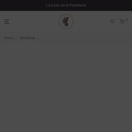
La base de la Pastelería
0
Inicio
/
Tartaletas
/