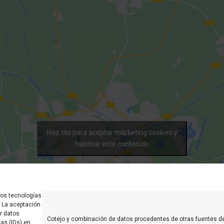
Haz clic para aceptar márketing cookies y
habilitar este contenido
mos tecnologías
. La aceptación
Visítanos
r datos
Cotejo y combinación de datos procedentes de otras fuentes d
as (IDs) en