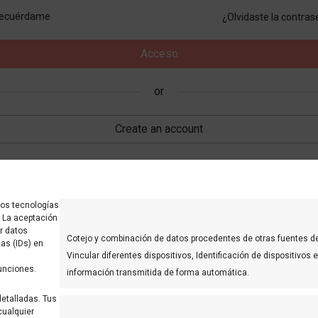
ecuérdame
¿Olvidaste la contra
traseña
*
Acceso
or
conformidad con el RGPD y la LOPDGDD,
BOLLERÍA BJV S.L.
tratará los
s facilitados con las siguientes descritas en nuestra
política de privacid
Create an account
Registrarse
or
mos tecnologías
. La aceptación
r datos
Cotejo y combinación de datos procedentes de otras fuentes d
as (IDs) en
Vincular diferentes dispositivos, Identificación de dispositivos 
unciones.
información transmitida de forma automática.
detalladas. Tus
cualquier