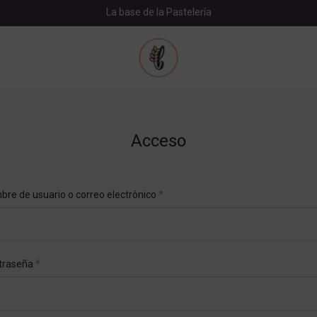
La base de la Pastelería
Acceso
Obligatorio
re de usuario o correo electrónico
*
bre de usuario
*
Obligatorio
traseña
*
cción de correo electrónico
*