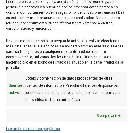
información del dispositivo. La aceptación de estas tecnologías nos
permitirá a nosotros y a nuestros socios procesar datos personales
como el comportamiento de navegación o identificaciones únicas (IDs)
en este sitio y mostrar anuncios (no-) personalizados. No consentir o
retirar el consentimiento, puede afectar negativamente a ciertas
características y funciones.
Haz clic a continuación para aceptar lo anterior o realizar elecciones
Mini tartaletas neutras
más detalladas. Tus elecciones se aplicarán solo en este sitio. Puedes
cambiar tus ajustes en cualquier momento, incluso retirar tu
40mm (280 u.)
consentimiento, utilizando los botones de la Política de cookies o
62,70
€
haciendo clic en el icono de Privacidad situado en la parte inferior de la
pantalla.
Cotejo y combinación de datos procedentes de otras
Siempre
fuentes de información, Vincular diferentes dispositivos,
activo
Identificación de dispositivos en función de la información
FAQs
transmitida de forma automática.
Aviso legal
Siempre activo
Uso de Cookies
Condiciones generales
Leer más sobre estos propósitos