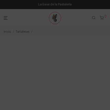
La base de la Pastelería
0
Inicio
/
Tartaletas
/