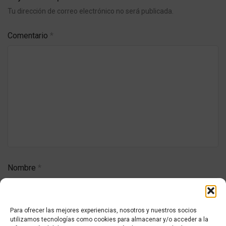
Tu dirección de correo electrónico no será publicada.
Comentario
*
Nombre
*
Para ofrecer las mejores experiencias, nosotros y nuestros socios
Correo electrónico
*
utilizamos tecnologías como cookies para almacenar y/o acceder a la