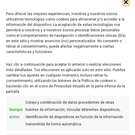
Para ofrecer las mejores experiencias, nosotros y nuestros socios
utilizamos tecnologías como cookies para almacenar y/o acceder a la
noviembre 9, 2017
información del dispositivo. La aceptación de estas tecnologías nos
permitirá a nosotros y a nuestros socios procesar datos personales
5 tipos de almíbar para conseguir
como el comportamiento de navegación o identificaciones únicas (IDs)
jugosidad y sabor en tus postres
en este sitio y mostrar anuncios (no-) personalizados. No consentir o
retirar el consentimiento, puede afectar negativamente a ciertas
Aprende a elaborar 5 almíbares irresistibles para tus
características y funciones.
postres y tartas.
Haz clic a continuación para aceptar lo anterior o realizar elecciones
más detalladas. Tus elecciones se aplicarán solo en este sitio. Puedes
More
cambiar tus ajustes en cualquier momento, incluso retirar tu
consentimiento, utilizando los botones de la Política de cookies o
haciendo clic en el icono de Privacidad situado en la parte inferior de la
pantalla.
Cotejo y combinación de datos procedentes de otras
Siempre
fuentes de información, Vincular diferentes dispositivos,
activo
Identificación de dispositivos en función de la información
FAQs
transmitida de forma automática.
Aviso legal