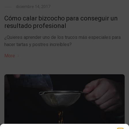
diciembre 14, 2017
Cómo calar bizcocho para conseguir un
resultado profesional
¿Quieres aprender uno de los trucos más especiales para
hacer tartas y postres increíbles?
More