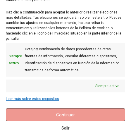
características y funciones.
Haz clic a continuación para aceptar lo anterior o realizar elecciones
más detalladas. Tus elecciones se aplicarán solo en este sitio. Puedes
cambiar tus ajustes en cualquier momento, incluso retirar tu
consentimiento, utilizando los botones de la Política de cookies o
haciendo clic en el icono de Privacidad situado en la parte inferior de la
pantalla.
Cotejo y combinación de datos procedentes de otras
Siempre
fuentes de información, Vincular diferentes dispositivos,
activo
Identificación de dispositivos en función de la información
FAQs
transmitida de forma automática.
Aviso legal
Siempre activo
Uso de Cookies
Condiciones generales
Leer más sobre estos propósitos
Privacidad
Continuar
Contacto
Salir
©
2026
- La base de la Pastelería